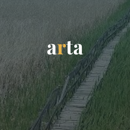
a
r
t
a