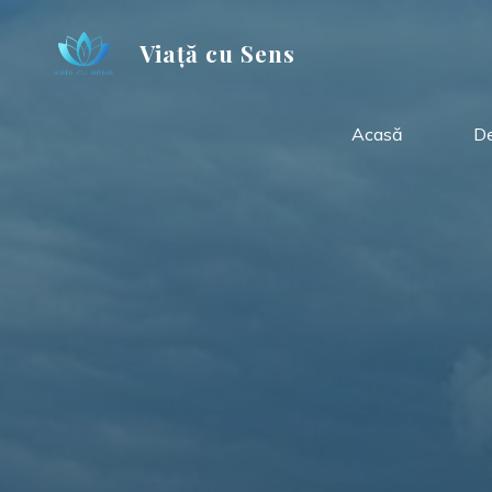
Skip
to
Viață cu Sens
content
Acasă
De