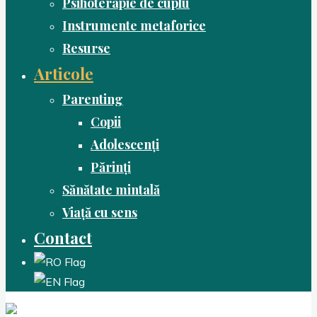
Psihoterapie de cuplu
Instrumente metaforice
Resurse
Articole
Parenting
Copii
Adolescenți
Părinți
Sănătate mintală
Viață cu sens
Contact