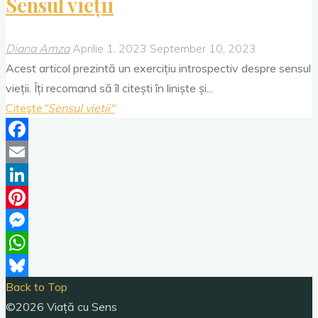
Sensul vieții
Diana Amza
Aprilie 1, 2023
September 10, 2023
Acest articol prezintă un exercițiu introspectiv despre sensul
vieții. Îți recomand să îl citești în liniște și...
Citeşte
"Sensul vieții"
Facebook
Email
LinkedIn
Pinterest
Messenger
WhatsApp
Back to Top
Bluesky
©2026 Viață cu Sens