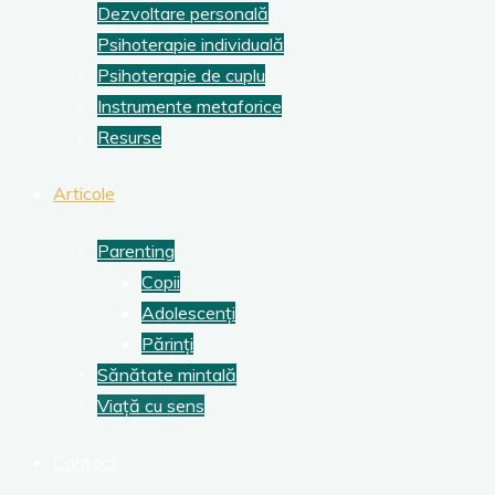
Dezvoltare personală
Psihoterapie individuală
Psihoterapie de cuplu
Instrumente metaforice
Resurse
Articole
Parenting
Copii
Adolescenți
Părinți
Sănătate mintală
Viață cu sens
Contact