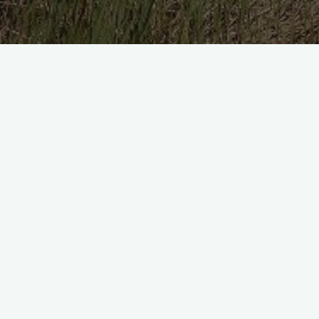
Articole
Sănătate mintală
Umbra – un aliat în evoluția ta
Diana Amza
Aprilie 3, 2023