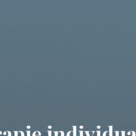
r
a
p
i
e
i
n
d
i
v
i
d
u