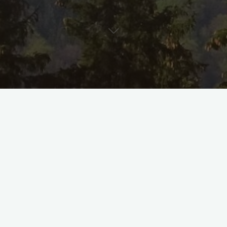
ia Experiențială a Unificării, Acceptance and Commitment Thera
ocesul tău de vindecare. E bine să știi că sunt preocupată să mă
e, așa că te pot surprinde!
de psihoterapie dacă, spre exe