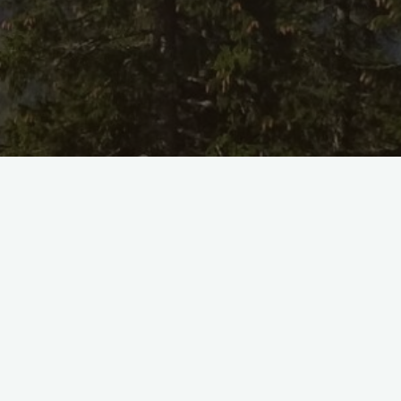
py (ACT) și abilități în sfera RFT (Teoria
 perfecționez continuu în scopul oferirii de
mplu, te confrunți