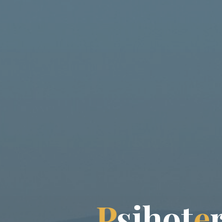
P
s
i
h
o
t
e