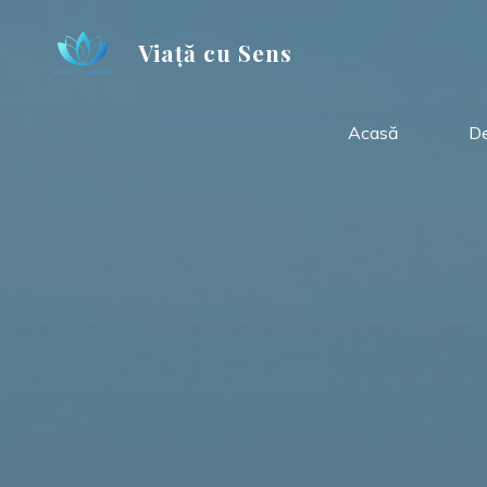
Skip
to
Viață cu Sens
content
Acasă
De