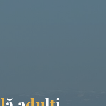
a
l
ă
a
d
u
l
ț
i