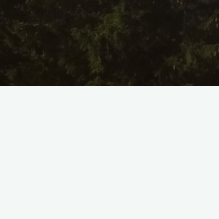
Ca psihoterapeut cu formare în Psihoterap
cadrelor relaționale), te pot susține în pr
servicii de calitate, adaptate la nevoile tal
Ai putea beneficia 
cu: