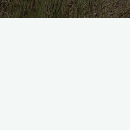
Featured
Psihoterapie individuală
Servicii de
psihoterapie
Psihoterapie individuală adulți
Diana Amza
Martie 31, 2023