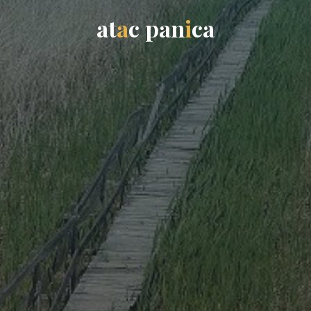
a
t
a
c
p
a
n
i
c
a