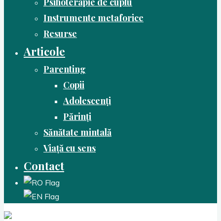
Psihoterapie de cuplu
Instrumente metaforice
Resurse
Articole
Parenting
Copii
Adolescenți
Părinți
Sănătate mintală
Viață cu sens
Contact