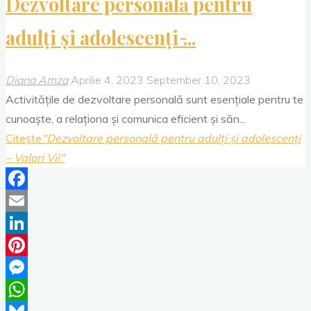
Dezvoltare personală pentru
adulți și adolescenți ̵...
Diana Amza
Aprilie 4, 2023
September 10, 2023
Activitățile de dezvoltare personală sunt esențiale pentru te
cunoaște, a relaționa și comunica eficient și săn...
Citeşte
"Dezvoltare personală pentru adulți și adolescenți
– Valori Vii"
Facebook
Email
LinkedIn
Pinterest
Messenger