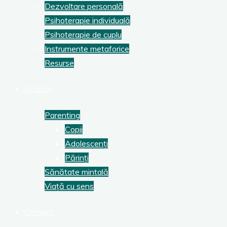
Dezvoltare personală
Psihoterapie individuală
Psihoterapie de cuplu
Instrumente metaforice
Resurse
Articole
Parenting
Copii
Adolescenți
Părinți
Sănătate mintală
Viață cu sens
Contact