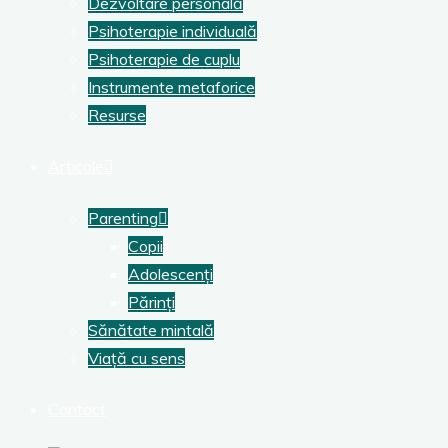
Dezvoltare personală
Psihoterapie individuală
Psihoterapie de cuplu
Instrumente metaforice
Resurse
Articole
Parenting
Copii
Adolescenți
Părinți
Sănătate mintală
Viață cu sens
Contact