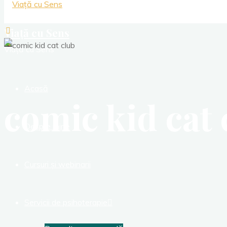
Viață cu Sens
Viață cu Sens
Acasă
comic kid cat 
Despre mine
Cursuri și webinarii
Servicii de psihoterapie