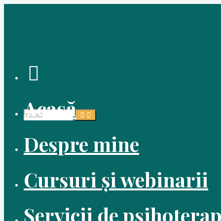
Skip
to
content
Search
Acasă
Search
Search
Despre mine
for:
Cursuri și webinarii
Servicii de psihoterap