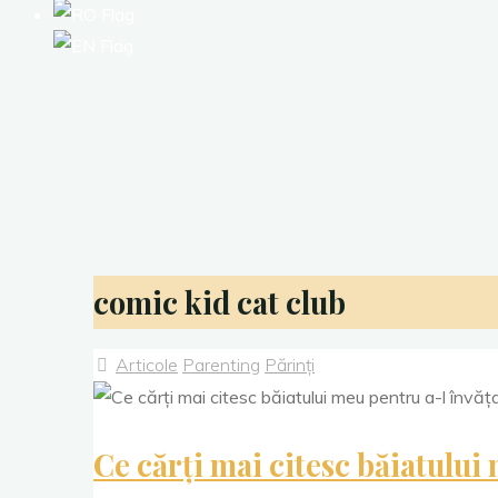
comic kid cat club
Articole
Parenting
Părinți
Ce cărți mai citesc băiatului 