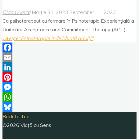
Diana Amza
Martie 31, 2023
September 11, 2023
Ca psihoterapeut cu formare în Psihoterapia Experiențială a
Unificării, Acceptance and Commitment Therapy (ACT)...
Citeşte
"Psihoterapie individuală adulți"
Facebook
Email
LinkedIn
Pinterest
Messenger
WhatsApp
Back to Top
Bluesky
©2026 Viață cu Sens