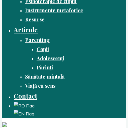
Psihoterapie de cuplu
Instrumente metaforice
Resurse
Articole
Parenting
Copii
Adolescenți
Părinți
Sănătate mintală
Viață cu sens
Contact