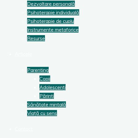
Dezvoltare personală
Psihoterapie individuală
Psihoterapie de cuplu
Instrumente metaforice
Resurse
Articole
Parenting
Copii
Adolescenți
Părinți
Sănătate mintală
Viață cu sens
Contact