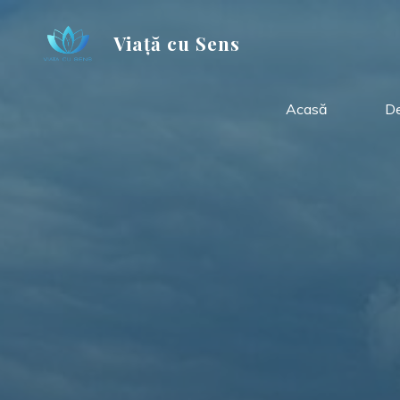
Skip
to
Viață cu Sens
content
Acasă
De