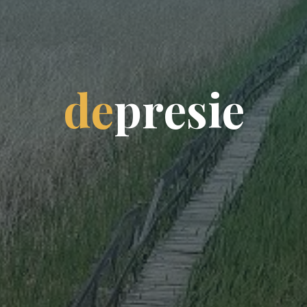
d
e
p
r
e
s
i
e