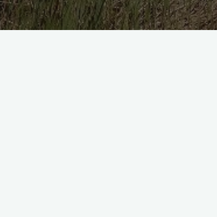
Articole
Sănătate mintală
Criza vârstei mijlocii
Diana Amza
Aprilie 3, 2023