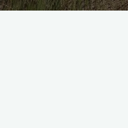
Articole
Viață cu sens
Tu cât de mult de bucuri
pentru alții? Bucuria ca valoa...
Diana Amza
Mai 16, 2023