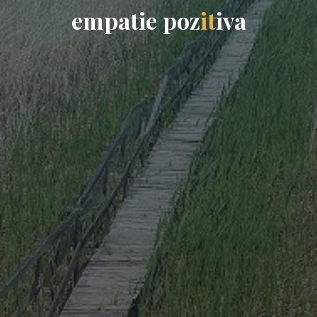
e
m
p
a
t
i
e
p
o
z
i
t
i
v
a