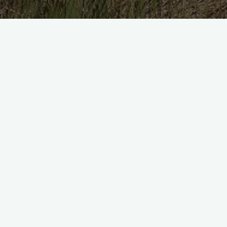
Articole
Viață cu sens
Tu cât de mult de bucuri
pentru alții? Bucuria ca valoa...
Diana Amza
Mai 16, 2023