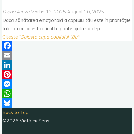
Diana Amza
Martie 13, 2025
August 30, 2025
Dacă sănătatea emoțională a copilului tău este în prioritățile
tale, atunci acest articol te poate ajuta să dep...
Citeşte
"Golește cupa copilului tău"
Facebook
Email
LinkedIn
Pinterest
Messenger
WhatsApp
Back to Top
Bluesky
©2026 Viață cu Sens