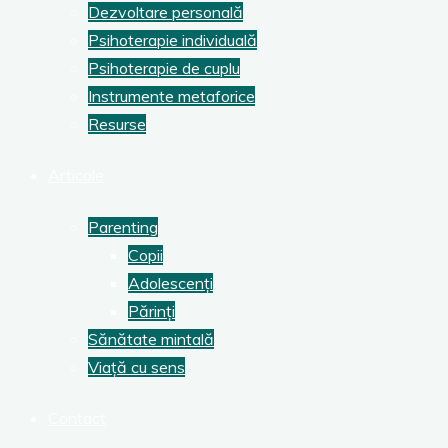
Dezvoltare personală
Psihoterapie individuală
Psihoterapie de cuplu
Instrumente metaforice
Resurse
Articole
Parenting
Copii
Adolescenți
Părinți
Sănătate mintală
Viață cu sens
Contact