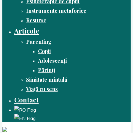
Psihoterapie de cuplu
Instrumente metaforice
Resurse
Articole
Parenting
Copii
Adolescenți
Părinți
Sănătate mintală
Viață cu sens
Contact