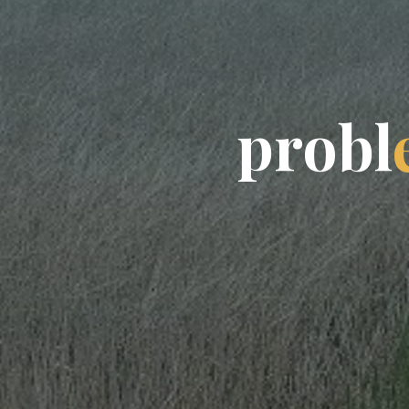
p
r
o
b
l