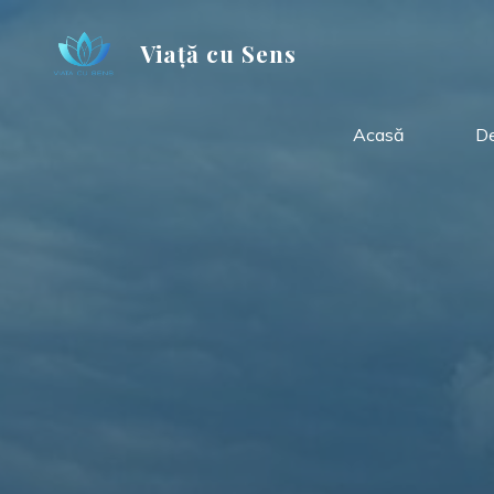
Skip
to
Viață cu Sens
content
Acasă
De