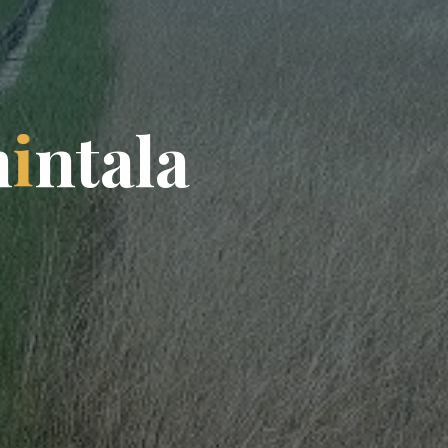
m
i
n
t
a
l
a