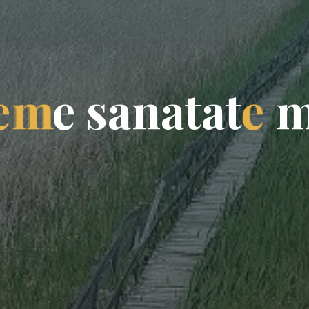
e
m
e
s
a
n
a
t
a
t
e