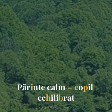
P
ă
r
i
n
t
e
c
a
l
m
–
c
o
p
i
l
e
c
h
i
l
i
b
r
a
t
MARTIE 31, 2023