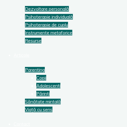
Dezvoltare personală
Psihoterapie individuală
Psihoterapie de cuplu
Instrumente metaforice
Resurse
Articole
Parenting
Copii
Adolescenți
Părinți
Sănătate mintală
Viață cu sens
Contact