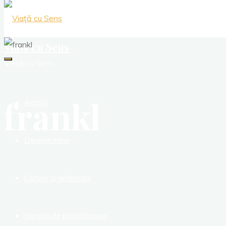
Viață cu Sens
Viață cu Sens
frankl
Acasă
Despre mine
Cursuri și webinarii
Servicii de psihoterapie