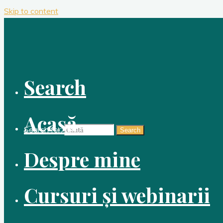
Skip to content
Search
Acasă
Search for:
Search
Despre mine
Cursuri și webinarii