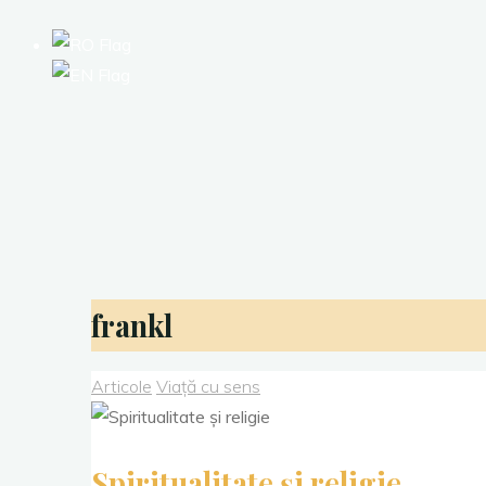
frankl
Articole
Viață cu sens
Spiritualitate și religie