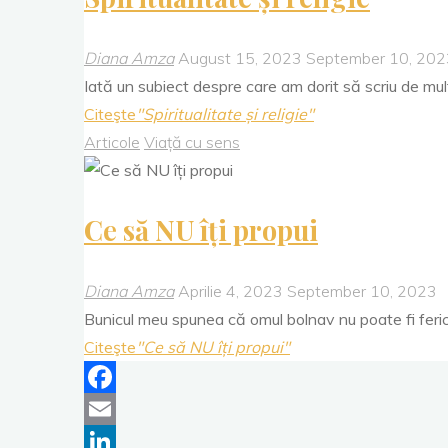
Diana Amza
August 15, 2023
September 10, 202
Iată un subiect despre care am dorit să scriu de mult 
Citeşte
"Spiritualitate și religie"
Articole
Viață cu sens
Ce să NU îți propui
Diana Amza
Aprilie 4, 2023
September 10, 2023
Bunicul meu spunea că omul bolnav nu poate fi fericit
Citeşte
"Ce să NU îți propui"
Facebook
Email