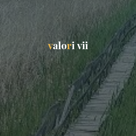
v
a
l
o
r
i
v
i
i